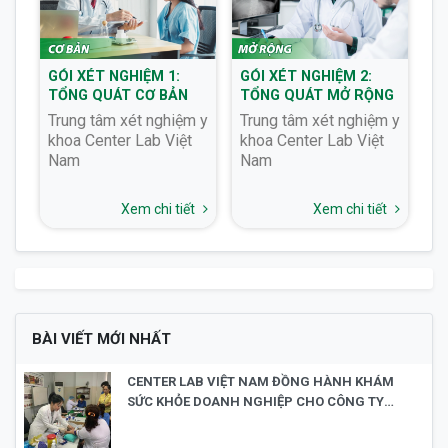
GÓI XÉT NGHIỆM 1:
GÓI XÉT NGHIỆM 2:
GÓ
TỔNG QUÁT CƠ BẢN
TỔNG QUÁT MỞ RỘNG
T
Trung tâm xét nghiệm y
Trung tâm xét nghiệm y
Tr
khoa Center Lab Việt
khoa Center Lab Việt
kh
ệu
Nam
Nam
Nam Tầm 
m
t
Xem chi tiết
Xem chi tiết
BÀI VIẾT MỚI NHẤT
CENTER LAB VIỆT NAM ĐỒNG HÀNH KHÁM
SỨC KHỎE DOANH NGHIỆP CHO CÔNG TY
TNHH TECH-LINK SILICONES (VIỆT NAM)