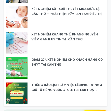
XÉT NGHIỆM SỐT XUẤT HUYẾT MÙA MƯA TẠI
CẦN THƠ – PHÁT HIỆN SỚM, AN TÂM ĐIỀU TRỊ
XÉT NGHIỆM KHÁNG THỂ, KHÁNG NGUYÊN
VIÊM GAN B UY TÍN TẠI CẦN THƠ
GIẢM 20% XÉT NGHIỆM CHO KHÁCH HÀNG CÓ
BHYT TẠI CẦN THƠ
THÔNG BÁO LỊCH LÀM VIỆC LỄ 30/04 – 01/05 &
GIỖ TỔ HÙNG VƯƠNG | CENTER LAB HOẠT
ĐỘNG XUYÊN LỄ