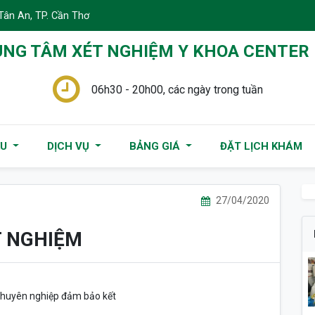
Tân An, TP. Cần Thơ
NG TÂM XÉT NGHIỆM Y KHOA CENTER
06h30 - 20h00, các ngày trong tuần
ỆU
DỊCH VỤ
BẢNG GIÁ
ĐẶT LỊCH KHÁM
27/04/2020
T NGHIỆM
n chuyên nghiệp đảm bảo kết