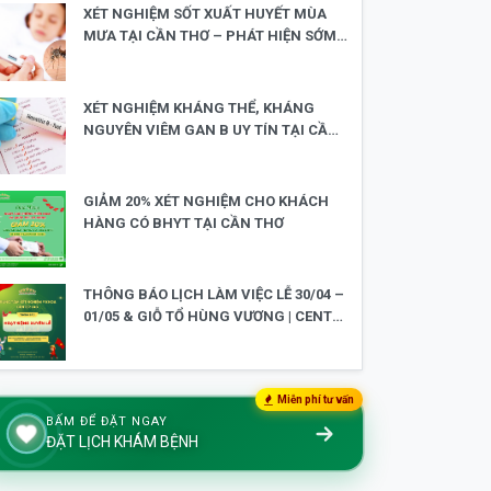
XÉT NGHIỆM SỐT XUẤT HUYẾT MÙA
MƯA TẠI CẦN THƠ – PHÁT HIỆN SỚM,
AN TÂM ĐIỀU TRỊ
XÉT NGHIỆM KHÁNG THỂ, KHÁNG
NGUYÊN VIÊM GAN B UY TÍN TẠI CẦN
THƠ
GIẢM 20% XÉT NGHIỆM CHO KHÁCH
HÀNG CÓ BHYT TẠI CẦN THƠ
THÔNG BÁO LỊCH LÀM VIỆC LỄ 30/04 –
01/05 & GIỖ TỔ HÙNG VƯƠNG | CENTER
LAB HOẠT ĐỘNG XUYÊN LỄ
Miễn phí tư vấn
BẤM ĐỂ ĐẶT NGAY
ĐẶT LỊCH KHÁM BỆNH