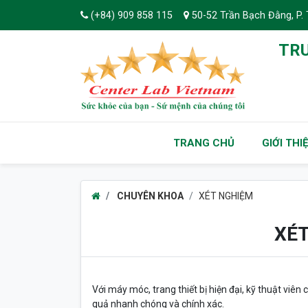
(+84) 909 858 115
50-52 Trần Bạch Đằng, P. 
TRU
TRANG CHỦ
GIỚI THI
CHUYÊN KHOA
XÉT NGHIỆM
XÉ
Với máy móc, trang thiết bị hiện đại, kỹ thuật viê
quả nhanh chóng và chính xác.