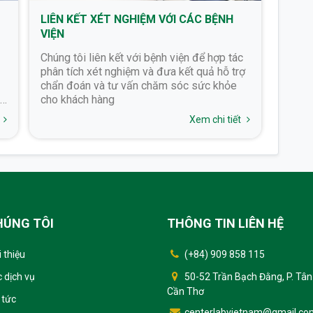
LIÊN KẾT XÉT NGHIỆM VỚI CÁC BỆNH
TƯ V
VIỆN
THÔN
Chúng tôi liên kết với bệnh viện để hợp tác
Tư vấn
phân tích xét nghiệm và đưa kết quả hỗ trợ
theo 
chẩn đoán và tư vấn chăm sóc sức khỏe
cho khách hàng
e
Xem chi tiết
HÚNG TÔI
THÔNG TIN LIÊN HỆ
i thiệu
(+84) 909 858 115
50-52 Trần Bạch Đằng, P. Tân
 dịch vụ
Cần Thơ
 tức
centerlabvietnam@gmail.co