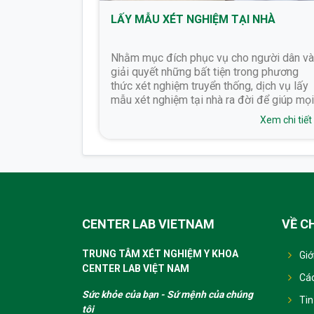
ỚI PHÒNG
LẤY MẪU XÉT NGHIỆM TẠI NHÀ
phòng khám tư
Nhằm mục đích phục vụ cho người dân và
xét nghiệm và
giải quyết những bất tiện trong phương
oán và chăm sóc
thức xét nghiệm truyển thống, dịch vụ lấy
mẫu xét nghiệm tại nhà ra đời để giúp mọi
người có thể xét nghiệm kiểm tra sức khỏ
Xem chi tiết
Xem chi tiết
một cách thoải mái nhất
CENTER LAB VIETNAM
VỀ C
TRUNG TÂM XÉT NGHIỆM Y KHOA
Giớ
CENTER LAB VIỆT NAM
Các
Sức khỏe của bạn - Sứ mệnh của chúng
Tin
tôi