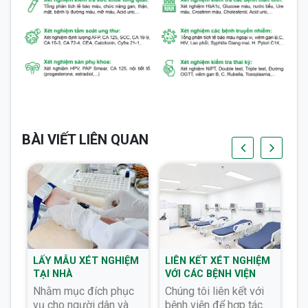
BÀI VIẾT LIÊN QUAN
M
LẤY MẪU XÉT NGHIỆM
LIÊN KẾT XÉT NGHIỆM
T
Ư
TẠI NHÀ
VỚI CÁC BỆNH VIỆN
C
TH
Nhằm mục đích phục
Chúng tôi liên kết với
Tư
Q
vụ cho người dân và
bệnh viện để hợp tác
y 