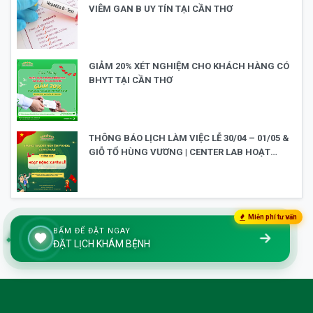
VIÊM GAN B UY TÍN TẠI CẦN THƠ
GIẢM 20% XÉT NGHIỆM CHO KHÁCH HÀNG CÓ
BHYT TẠI CẦN THƠ
THÔNG BÁO LỊCH LÀM VIỆC LỄ 30/04 – 01/05 &
GIỖ TỔ HÙNG VƯƠNG | CENTER LAB HOẠT
ĐỘNG XUYÊN LỄ
Miễn phí tư vấn
BẤM ĐỂ ĐẶT NGAY
ĐẶT LỊCH KHÁM BỆNH