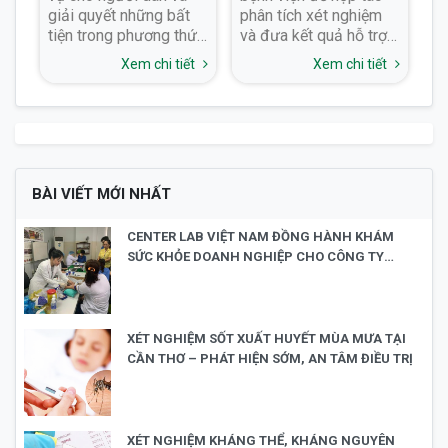
n
giải quyết những bất
phân tích xét nghiệm
yê
ưa
tiện trong phương thức
và đưa kết quả hỗ trợ
xét nghiệm truyển
chẩn đoán và tư
t
Xem chi tiết
Xem chi tiết
ức
thống, dịch vụ lấy mẫu
vấn chăm sóc sức
xét nghiệm tại nhà ra
khỏe cho khách hàng
đời để giúp mọi người
có thể xét nghiệm kiểm
tra sức khỏe một cách
thoải mái nhất
BÀI VIẾT MỚI NHẤT
CENTER LAB VIỆT NAM ĐỒNG HÀNH KHÁM
SỨC KHỎE DOANH NGHIỆP CHO CÔNG TY
TNHH TECH-LINK SILICONES (VIỆT NAM)
XÉT NGHIỆM SỐT XUẤT HUYẾT MÙA MƯA TẠI
CẦN THƠ – PHÁT HIỆN SỚM, AN TÂM ĐIỀU TRỊ
XÉT NGHIỆM KHÁNG THỂ, KHÁNG NGUYÊN